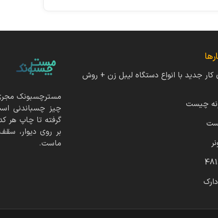
رها
ی کار جدید با انواع دستگاه لیبل زن + روش
مسترچسبونک مجری و
نه چیست
چیز چسباندنی است
گرفته تا چاپ هر کد
ست
بر روی دیوار، سق
نر
ماست.
دارک