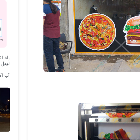
راه ا
لیبل 
آب ا