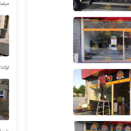
مبلم
اوکتا