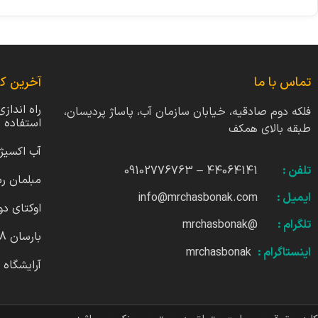
تماس با ما
آخرین کا
راه انداز
فلکه دوم صادقیه، خیابان سازمان آب، پاساژ پردیسان،
استفاده
طبقه بالای همکف
آب اکسیژ
تلفن :
44064141 – 09102776763
مبلمان ر
ایمیل :
info@mrchasbonak.com
اوکتای دو
تلگرام :
@mrchasbonak
بارسان 4818
اینستاگرام :
mrchasbonak
آرایشگاه 