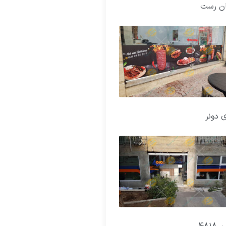
ان رست
ی دونر