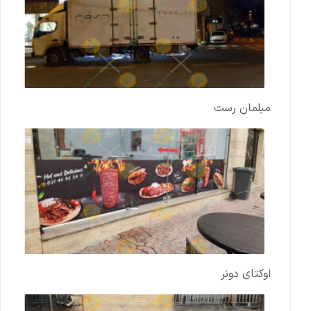
مبلمان رست
اوکتای دونر