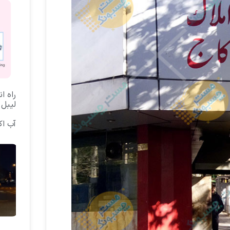
راه ا
لیبل 
آب ا