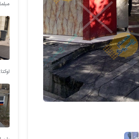
مبلم
اوکتا