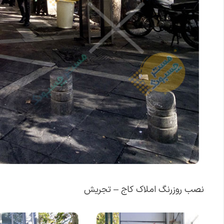
نصب روزرنگ املاک کاج – تجریش