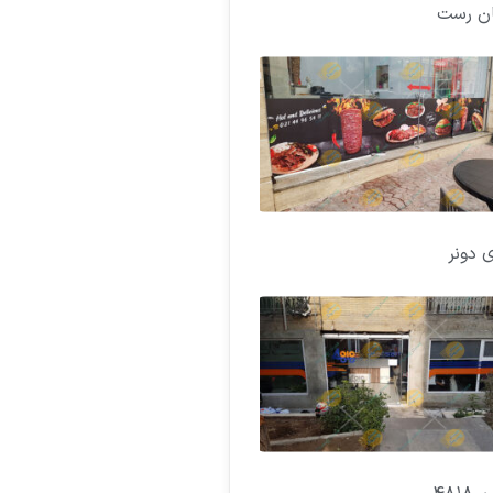
ان رست
ی دونر