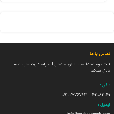
تماس با ما
فلکه دوم صادقیه، خیابان سازمان آب، پاساژ پردیسان، طبقه
بالای همکف
تلفن :
44064141 – 09102776763
ایمیل :