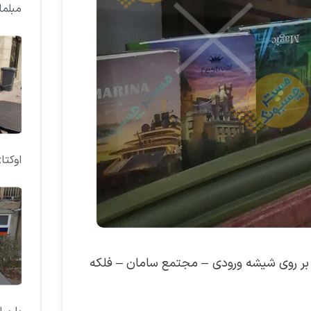
مبلم
اوکتا
ب بر روی شیشه ورودی – مجتمع سامان – فلکه