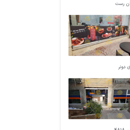
ان رست
ی دونر