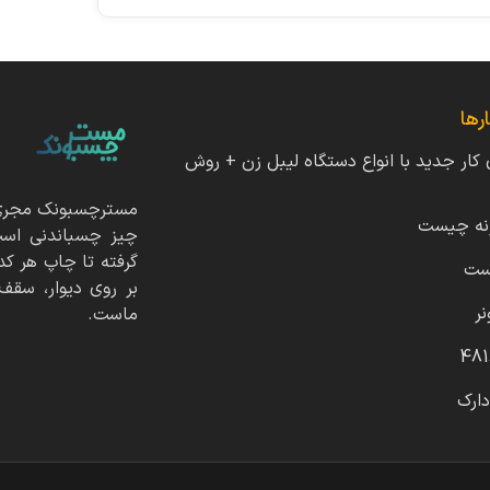
رها
ی کار جدید با انواع دستگاه لیبل زن + روش
مسترچسبونک مجری و
نه چیست
چیز چسباندنی است
گرفته تا چاپ هر کد
ست
بر روی دیوار، سق
نر
ماست.
دارک