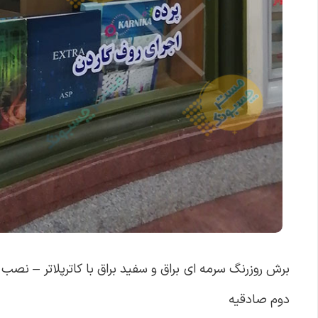
برش روزرنگ سرمه ای براق و سفید براق با کاترپلاتر – نص
دوم صادقیه