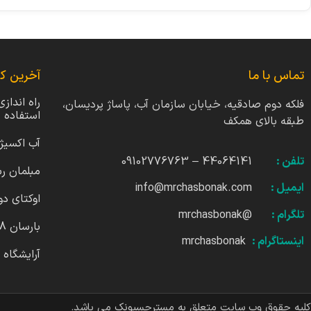
تماس با ما
آخرین کا
راه انداز
فلکه دوم صادقیه، خیابان سازمان آب، پاساژ پردیسان،
استفاده
طبقه بالای همکف
آب اکسیژ
تلفن :
44064141 – 09102776763
مبلمان ر
ایمیل :
info@mrchasbonak.com
اوکتای دو
تلگرام :
@mrchasbonak
بارسان 4818
اینستاگرام :
mrchasbonak
آرایشگاه 
کلیه حقوق وب سایت متعلق به مسترچسبونک می باشد.