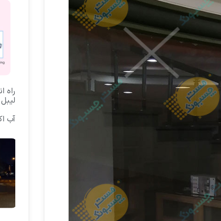
راه ا
لیبل 
آب ا