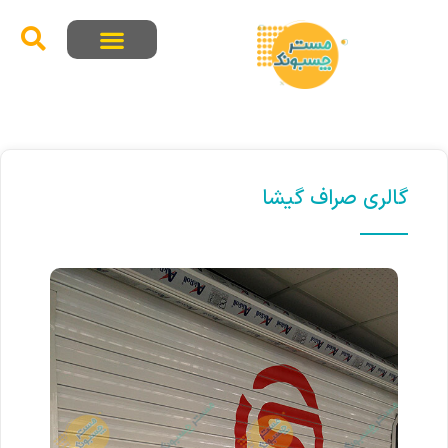
گالری صراف گیشا