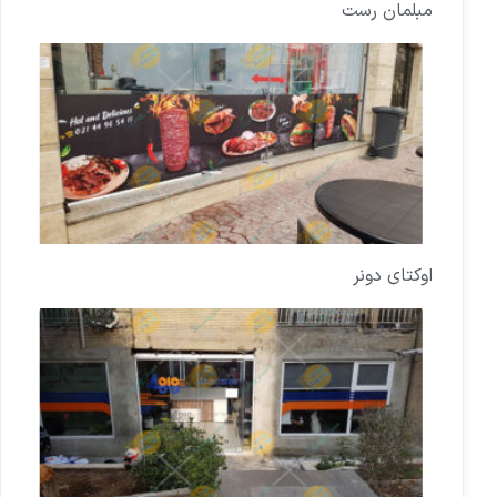
مبلمان رست
اوکتای دونر