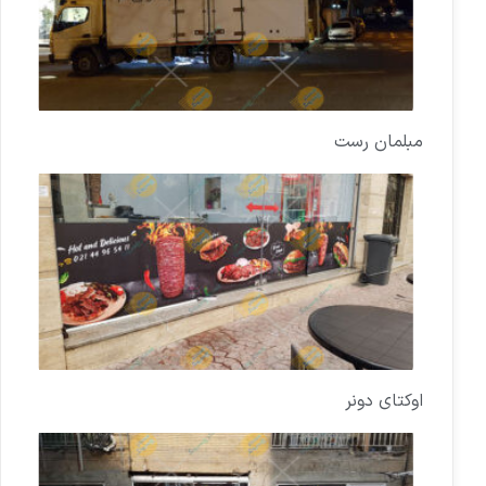
مبلمان رست
اوکتای دونر