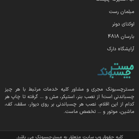
مبلمان رست
اوکتای دونر
بارسان 4818
آرایشگاه دارک
مسترچسبونک مجری و مشاور کلیه خدمات مرتبط با هر چیز
چسباندنی است! از نصب بنر، استیکر، مش و … گرفته تا چاپ هر
کدام از این اقلام، نصب هر چسباندنی بر روی دیوار، سقف، کف،
ماشین، موتور و … تخصص ماست.
کلیه حقوق وب سایت متعلق به مسترچسبونک می باشد.