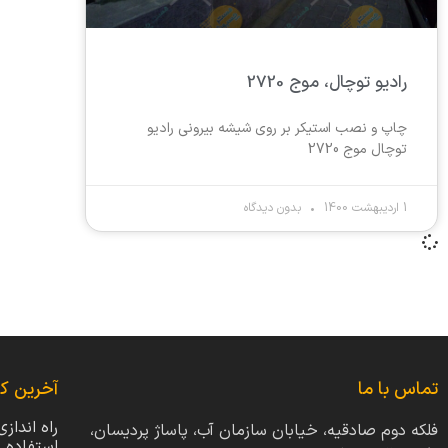
رادیو توچال، موج 2720
چاپ و نصب استیکر بر روی شیشه بیرونی رادیو
توچال موج 2720
1 اردیبهشت 1400
بدون دیدگاه
تماس با ما
آخرین کا
راه انداز
فلکه دوم صادقیه، خیابان سازمان آب، پاساژ پردیسان،
استفاده