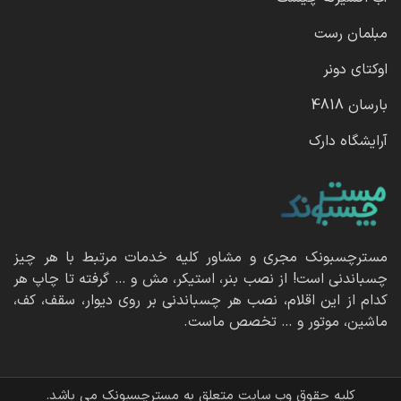
مبلمان رست
اوکتای دونر
بارسان 4818
آرایشگاه دارک
مسترچسبونک مجری و مشاور کلیه خدمات مرتبط با هر چیز
چسباندنی است! از نصب بنر، استیکر، مش و … گرفته تا چاپ هر
کدام از این اقلام، نصب هر چسباندنی بر روی دیوار، سقف، کف،
ماشین، موتور و … تخصص ماست.
کلیه حقوق وب سایت متعلق به مسترچسبونک می باشد.